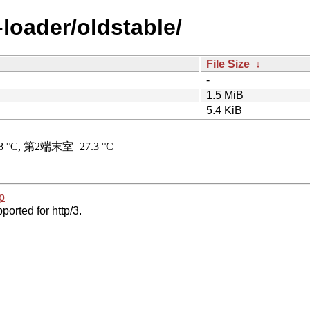
-loader/oldstable/
File Size
↓
-
1.5 MiB
5.4 KiB
p
ported for http/3.