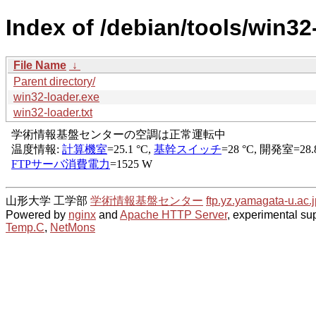
Index of /debian/tools/win32
File Name
↓
Parent directory/
win32-loader.exe
win32-loader.txt
山形大学 工学部
学術情報基盤センター
ftp.yz.yamagata-u.ac.j
Powered by
nginx
and
Apache HTTP Server
, experimental sup
Temp.C
,
NetMons