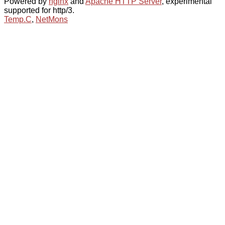
Powered by
nginx
and
Apache HTTP Server
, experimental
supported for http/3.
Temp.C
,
NetMons