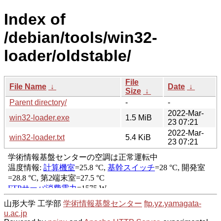
Index of
/debian/tools/win32-
loader/oldstable/
File
File Name
↓
Date
↓
Size
↓
Parent directory/
-
-
2022-Mar-
win32-loader.exe
1.5 MiB
23 07:21
2022-Mar-
win32-loader.txt
5.4 KiB
23 07:21
山形大学 工学部
学術情報基盤センター
ftp.yz.yamagata-
u.ac.jp