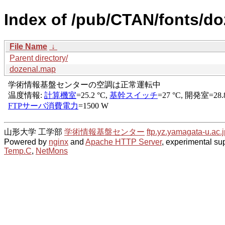
Index of /pub/CTAN/fonts/do
File Name
↓
Parent directory/
dozenal.map
山形大学 工学部
学術情報基盤センター
ftp.yz.yamagata-u.ac.j
Powered by
nginx
and
Apache HTTP Server
, experimental sup
Temp.C
,
NetMons