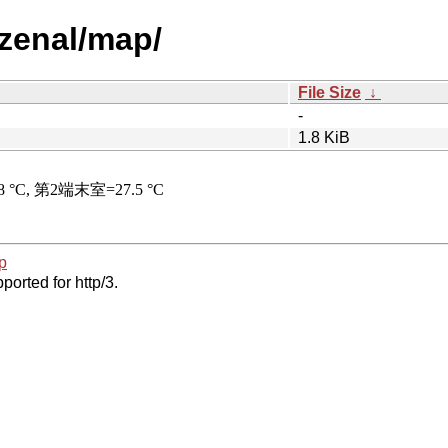
zenal/map/
File Size
↓
-
1.8 KiB
p
ported for http/3.