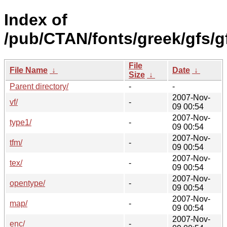
Index of
/pub/CTAN/fonts/greek/gfs/g
File
File Name
↓
Date
↓
Size
↓
Parent directory/
-
-
2007-Nov-
vf/
-
09 00:54
2007-Nov-
type1/
-
09 00:54
2007-Nov-
tfm/
-
09 00:54
2007-Nov-
tex/
-
09 00:54
2007-Nov-
opentype/
-
09 00:54
2007-Nov-
map/
-
09 00:54
2007-Nov-
enc/
-