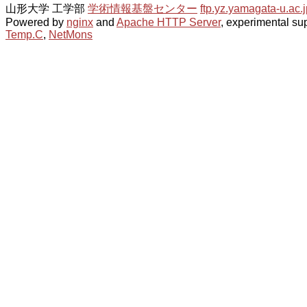
山形大学 工学部
学術情報基盤センター
ftp.yz.yamagata-u.ac.j
Powered by
nginx
and
Apache HTTP Server
, experimental sup
Temp.C
,
NetMons