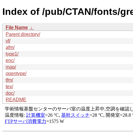
Index of /pub/CTAN/fonts/gr
File Name
↓
Parent directory/
vf/
afm/
type1/
enc/
map/
opentype/
tfm/
tex/
doc/
README