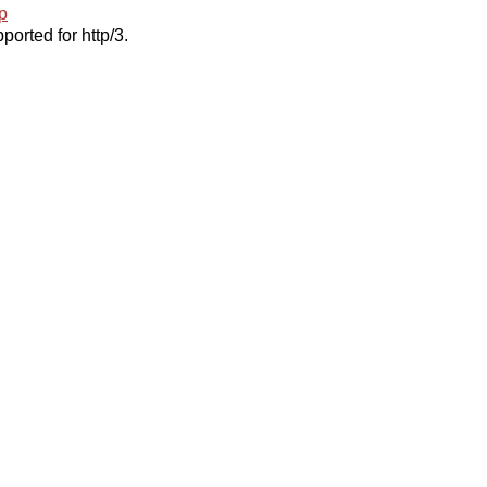
p
ported for http/3.