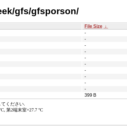
eek/gfs/gfsporson/
File Size
↓
-
-
-
-
-
-
-
-
-
-
399 B