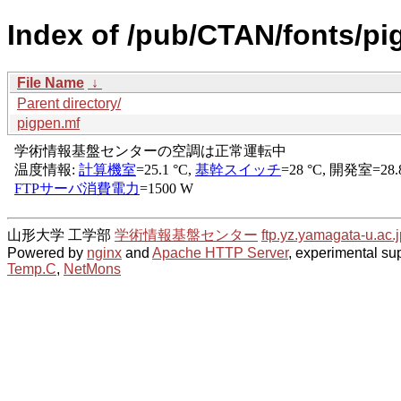
Index of /pub/CTAN/fonts/pi
File Name
↓
Parent directory/
pigpen.mf
山形大学 工学部
学術情報基盤センター
ftp.yz.yamagata-u.ac.j
Powered by
nginx
and
Apache HTTP Server
, experimental sup
Temp.C
,
NetMons