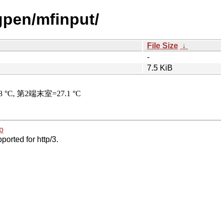
gpen/mfinput/
File Size
↓
-
7.5 KiB
p
ported for http/3.