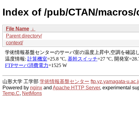
Index of /pub/CTAN/macros/c
File Name
↓
Parent directory/
context/
山形大学 工学部
学術情報基盤センター
ftp.yz.yamagata-u.ac.j
Powered by
nginx
and
Apache HTTP Server
, experimental sup
Temp.C
,
NetMons