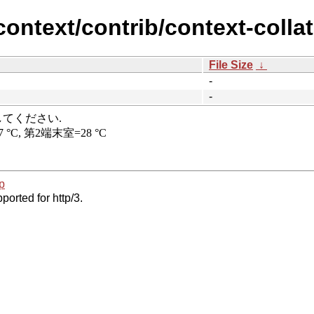
ontext/contrib/context-collat
File Size
↓
-
-
p
ported for http/3.