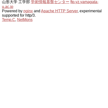
山形大学 工学部
学術情報基盤センター
ftp.yz.yamagata-
u.ac.jp
Powered by
nginx
and
Apache HTTP Server
, experimental
supported for http/3.
Temp.C
,
NetMons