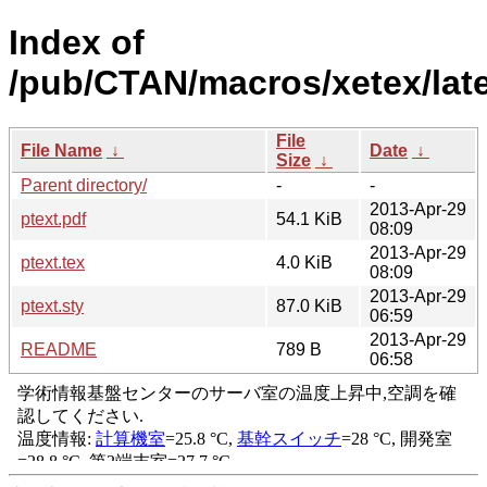
Index of
/pub/CTAN/macros/xetex/late
File
File Name
↓
Date
↓
Size
↓
Parent directory/
-
-
2013-Apr-29
ptext.pdf
54.1 KiB
08:09
2013-Apr-29
ptext.tex
4.0 KiB
08:09
2013-Apr-29
ptext.sty
87.0 KiB
06:59
2013-Apr-29
README
789 B
06:58