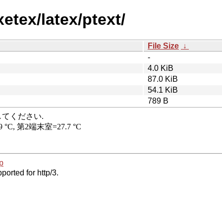
etex/latex/ptext/
File Size
↓
-
4.0 KiB
87.0 KiB
54.1 KiB
789 B
p
ported for http/3.