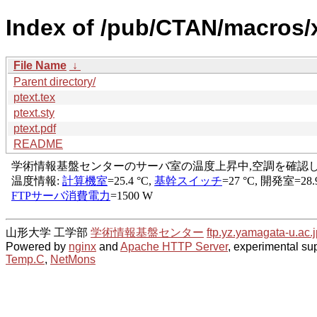
Index of /pub/CTAN/macros/x
File Name
↓
Parent directory/
ptext.tex
ptext.sty
ptext.pdf
README
山形大学 工学部
学術情報基盤センター
ftp.yz.yamagata-u.ac.j
Powered by
nginx
and
Apache HTTP Server
, experimental sup
Temp.C
,
NetMons