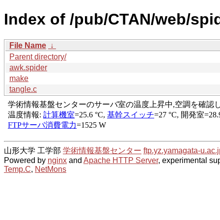
Index of /pub/CTAN/web/spi
File Name
↓
Parent directory/
awk.spider
make
tangle.c
山形大学 工学部
学術情報基盤センター
ftp.yz.yamagata-u.ac.j
Powered by
nginx
and
Apache HTTP Server
, experimental sup
Temp.C
,
NetMons