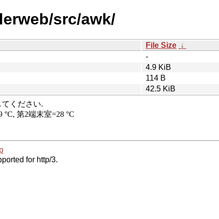
derweb/src/awk/
File Size
↓
-
4.9 KiB
114 B
42.5 KiB
p
ported for http/3.