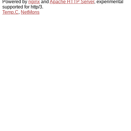
Powered by
nginx
and
Apache HTTP Server
, experimental
supported for http/3.
Temp.C
,
NetMons