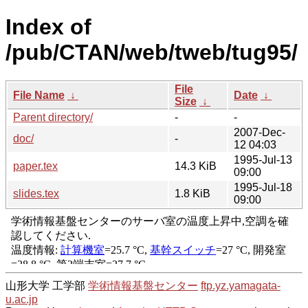
Index of
/pub/CTAN/web/tweb/tug95/
File
File Name
↓
Date
↓
Size
↓
Parent directory/
-
-
2007-Dec-
doc/
-
12 04:03
1995-Jul-13
paper.tex
14.3 KiB
09:00
1995-Jul-18
slides.tex
1.8 KiB
09:00
山形大学 工学部
学術情報基盤センター
ftp.yz.yamagata-
u.ac.jp