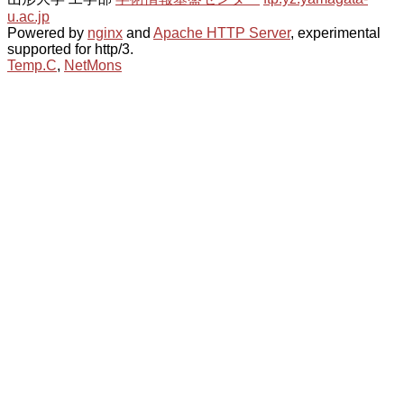
u.ac.jp
Powered by
nginx
and
Apache HTTP Server
, experimental
supported for http/3.
Temp.C
,
NetMons