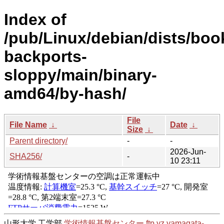
Index of
/pub/Linux/debian/dists/bo
backports-
sloppy/main/binary-
amd64/by-hash/
File
File Name
↓
Date
↓
Size
↓
Parent directory/
-
-
2026-Jun-
SHA256/
-
10 23:11
山形大学 工学部
学術情報基盤センター
ftp.yz.yamagata-