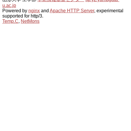
u.ac.jp
Powered by
nginx
and
Apache HTTP Server
, experimental
supported for http/3.
Temp.C
,
NetMons