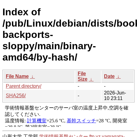
Index of
/pub/Linux/debian/dists/bo
backports-
sloppy/main/binary-
amd64/by-hash/
File
File Name
↓
Date
↓
Size
↓
Parent directory/
-
-
2026-Jun-
SHA256/
-
10 23:11
山形大学 工学部
学術情報基盤センター
ftp.yz.yamagata-