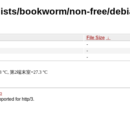
ists/bookworm/non-free/debia
File Size
↓
-
-
-
p
ported for http/3.