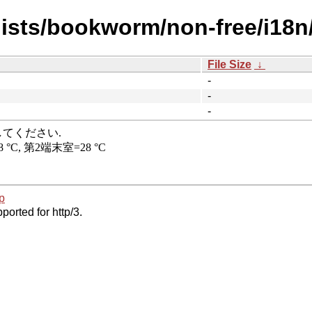
dists/bookworm/non-free/i18n
File Size
↓
-
-
-
p
ported for http/3.