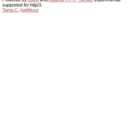
supported for http/3.
Temp.C
,
NetMons