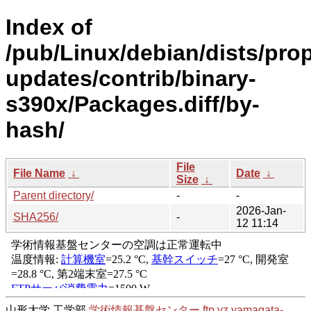
Index of
/pub/Linux/debian/dists/pro
updates/contrib/binary-
s390x/Packages.diff/by-
hash/
File
File Name
↓
Date
↓
Size
↓
Parent directory/
-
-
2026-Jan-
SHA256/
-
12 11:14
山形大学 工学部
学術情報基盤センター
ftp.yz.yamagata-