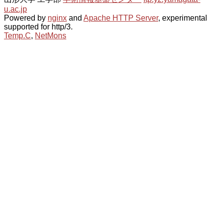
u.ac.jp
Powered by
nginx
and
Apache HTTP Server
, experimental
supported for http/3.
Temp.C
,
NetMons