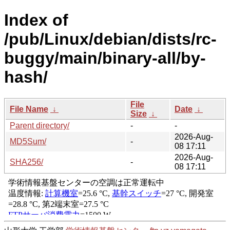
Index of
/pub/Linux/debian/dists/rc-
buggy/main/binary-all/by-
hash/
File
File Name
↓
Date
↓
Size
↓
Parent directory/
-
-
2026-Aug-
MD5Sum/
-
08 17:11
2026-Aug-
SHA256/
-
08 17:11