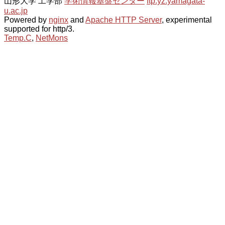
山形大学 工学部
学術情報基盤センター
ftp.yz.yamagata-
u.ac.jp
Powered by
nginx
and
Apache HTTP Server
, experimental
supported for http/3.
Temp.C
,
NetMons