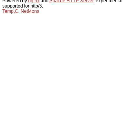
Powered by
nginx
and
Apache HTTP Server
, experimental
supported for http/3.
Temp.C
,
NetMons