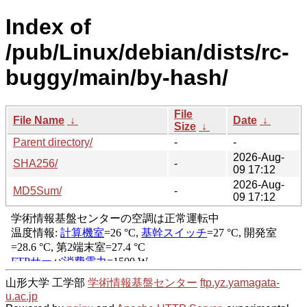
Index of
/pub/Linux/debian/dists/rc-
buggy/main/by-hash/
File
File Name
↓
Date
↓
Size
↓
Parent directory/
-
-
2026-Aug-
SHA256/
-
09 17:12
2026-Aug-
MD5Sum/
-
09 17:12
山形大学 工学部
学術情報基盤センター
ftp.yz.yamagata-
u.ac.jp