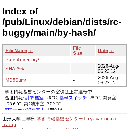
Index of
/pub/Linux/debian/dists/rc-
buggy/main/by-hash/
File
File Name
↓
Date
↓
Size
↓
Parent directory/
-
-
2026-Aug-
SHA256/
-
06 23:12
2026-Aug-
MD5Sum/
-
06 23:12
山形大学 工学部
学術情報基盤センター
ftp.yz.yamagata-
u.ac.jp