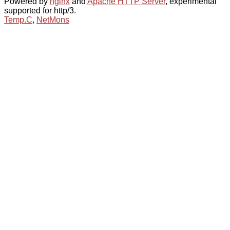
Powered by
nginx
and
Apache HTTP Server
, experimental
supported for http/3.
Temp.C
,
NetMons