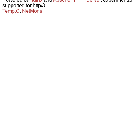
supported for http/3.
Temp.C
,
NetMons