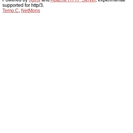
supported for http/3.
Temp.C
,
NetMons