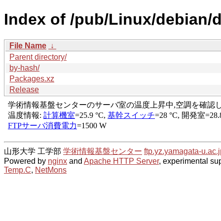
Index of /pub/Linux/debian/d
File Name
↓
Parent directory/
by-hash/
Packages.xz
Release
山形大学 工学部
学術情報基盤センター
ftp.yz.yamagata-u.ac.j
Powered by
nginx
and
Apache HTTP Server
, experimental sup
Temp.C
,
NetMons