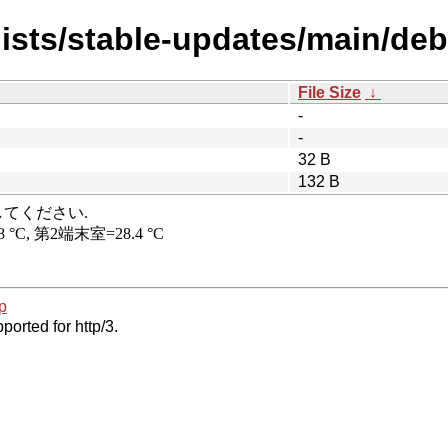
ists/stable-updates/main/debi
File Size
↓
-
-
32 B
132 B
p
ported for http/3.