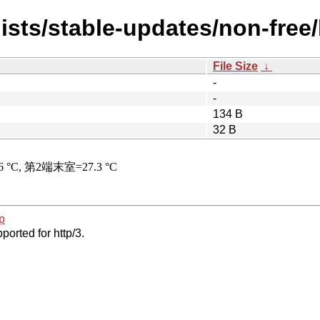
ists/stable-updates/non-free
File Size
↓
-
-
134 B
32 B
p
ported for http/3.