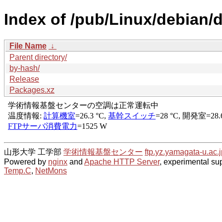
Index of /pub/Linux/debian/d
File Name
↓
Parent directory/
by-hash/
Release
Packages.xz
山形大学 工学部
学術情報基盤センター
ftp.yz.yamagata-u.ac.j
Powered by
nginx
and
Apache HTTP Server
, experimental sup
Temp.C
,
NetMons