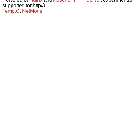
supported for http/3.
Temp.C
,
NetMons