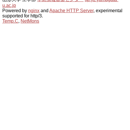
u.ac.jp
Powered by
nginx
and
Apache HTTP Server
, experimental
supported for http/3.
Temp.C
,
NetMons