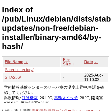
Index of
/pub/Linux/debian/dists/stab
updates/non-free/debian-
installer/binary-amd64/by-
hash/
File
File Name
↓
Date
↓
Size
↓
Parent directory/
-
-
2025-Aug-
SHA256/
-
11 10:02
山形大学 工学部
学術情報基盤センター
ftp.yz.yamagata-