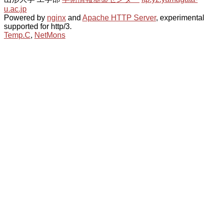
u.ac.jp
Powered by
nginx
and
Apache HTTP Server
, experimental
supported for http/3.
Temp.C
,
NetMons