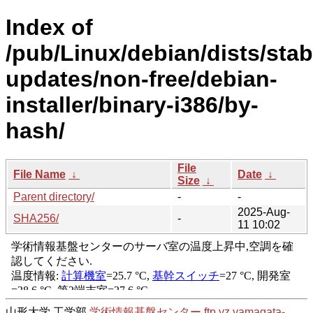
Index of
/pub/Linux/debian/dists/stab
updates/non-free/debian-
installer/binary-i386/by-
hash/
File
File Name
↓
Date
↓
Size
↓
Parent directory/
-
-
2025-Aug-
SHA256/
-
11 10:02
山形大学 工学部
学術情報基盤センター
ftp.yz.yamagata-