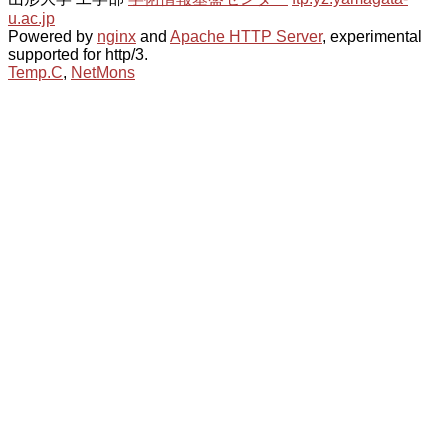
u.ac.jp
Powered by
nginx
and
Apache HTTP Server
, experimental
supported for http/3.
Temp.C
,
NetMons