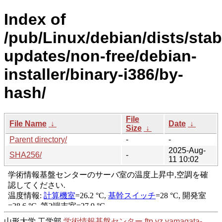
Index of
/pub/Linux/debian/dists/stab
updates/non-free/debian-
installer/binary-i386/by-
hash/
File
File Name
↓
Date
↓
Size
↓
Parent directory/
-
-
2025-Aug-
SHA256/
-
11 10:02
山形大学 工学部
学術情報基盤センター
ftp.yz.yamagata-