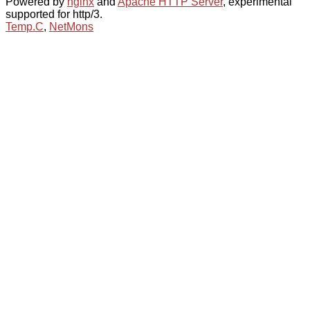
Powered by
nginx
and
Apache HTTP Server
, experimental
supported for http/3.
Temp.C
,
NetMons