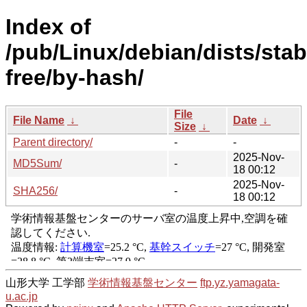
Index of
/pub/Linux/debian/dists/stab
free/by-hash/
File
File Name
↓
Date
↓
Size
↓
Parent directory/
-
-
2025-Nov-
MD5Sum/
-
18 00:12
2025-Nov-
SHA256/
-
18 00:12
山形大学 工学部
学術情報基盤センター
ftp.yz.yamagata-
u.ac.jp