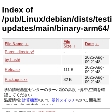
Index of
/pub/Linux/debian/dists/test
updates/main/binary-arm64/
File
File Name
↓
Date
↓
Size
↓
Parent directory/
-
-
2025-Aug-
by-hash/
-
09 21:48
2025-Aug-
Release
111 B
09 21:48
2025-Aug-
Packages.xz
32 B
09 21:48