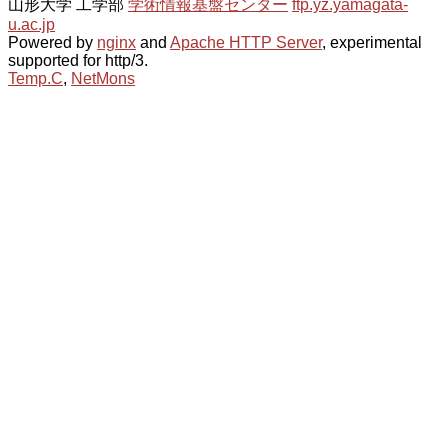
山形大学 工学部
学術情報基盤センター
ftp.yz.yamagata-
u.ac.jp
Powered by
nginx
and
Apache HTTP Server
, experimental
supported for http/3.
Temp.C
,
NetMons