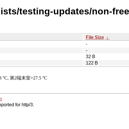
ists/testing-updates/non-fre
File Size
↓
-
-
32 B
122 B
p
ported for http/3.