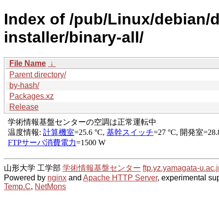
Index of /pub/Linux/debian/d
installer/binary-all/
File Name
↓
Parent directory/
by-hash/
Packages.xz
Release
山形大学 工学部
学術情報基盤センター
ftp.yz.yamagata-u.ac.j
Powered by
nginx
and
Apache HTTP Server
, experimental sup
Temp.C
,
NetMons