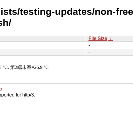
ists/testing-updates/non-fre
sh/
File Size
↓
-
-
p
ported for http/3.