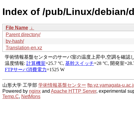
Index of /pub/Linux/debian/d
File Name
↓
Parent directory/
by-hash/
Translation-en.xz
山形大学 工学部
学術情報基盤センター
ftp.yz.yamagata-u.ac.j
Powered by
nginx
and
Apache HTTP Server
, experimental sup
Temp.C
,
NetMons