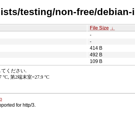
sts/testing/non-free/debian-i
File Size
↓
-
-
414 B
492 B
109 B
p
ported for http/3.