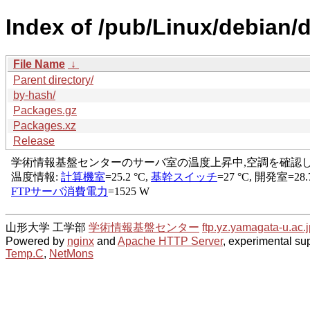
Index of /pub/Linux/debian/di
File Name
↓
Parent directory/
by-hash/
Packages.gz
Packages.xz
Release
山形大学 工学部
学術情報基盤センター
ftp.yz.yamagata-u.ac.j
Powered by
nginx
and
Apache HTTP Server
, experimental sup
Temp.C
,
NetMons