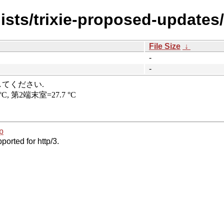
dists/trixie-proposed-updates
File Size
↓
-
-
p
ported for http/3.