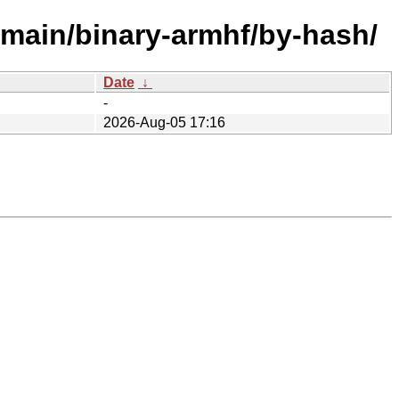
/main/binary-armhf/by-hash/
Date
↓
-
2026-Aug-05 17:16