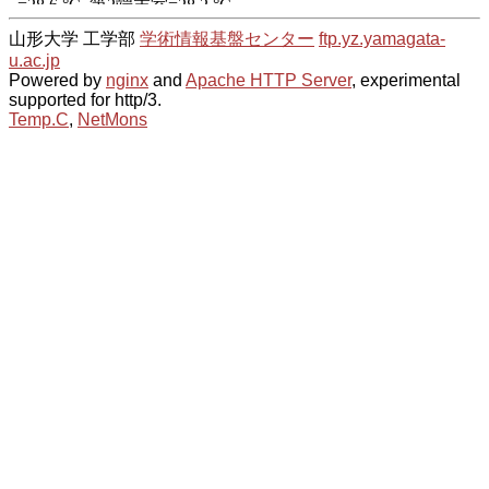
山形大学 工学部
学術情報基盤センター
ftp.yz.yamagata-
u.ac.jp
Powered by
nginx
and
Apache HTTP Server
, experimental
supported for http/3.
Temp.C
,
NetMons