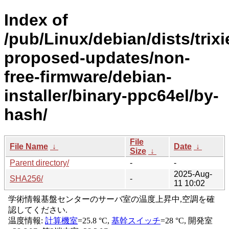
Index of
/pub/Linux/debian/dists/trixi
proposed-updates/non-
free-firmware/debian-
installer/binary-ppc64el/by-
hash/
File
File Name
↓
Date
↓
Size
↓
Parent directory/
-
-
2025-Aug-
SHA256/
-
11 10:02