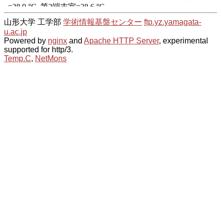
山形大学 工学部
学術情報基盤センター
ftp.yz.yamagata-
u.ac.jp
Powered by
nginx
and
Apache HTTP Server
, experimental
supported for http/3.
Temp.C
,
NetMons