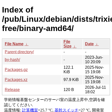
Index of
/pub/Linux/debian/dists/trixi
free/binary-amd64/
File
File Name
↓
Date
↓
Size
↓
Parent directory/
-
-
2023-Jun-
by-hash/
-
10 20:09
122.1
2025-Nov-
Packages.gz
KiB
15 19:08
2025-Nov-
Packages.xz
97.9 KiB
15 19:08
2026-Jul-11
Release
120 B
18:02