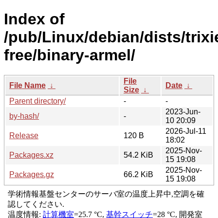
Index of
/pub/Linux/debian/dists/trixi
free/binary-armel/
File
File Name
↓
Date
↓
Size
↓
Parent directory/
-
-
2023-Jun-
by-hash/
-
10 20:09
2026-Jul-11
Release
120 B
18:02
2025-Nov-
Packages.xz
54.2 KiB
15 19:08
2025-Nov-
Packages.gz
66.2 KiB
15 19:08