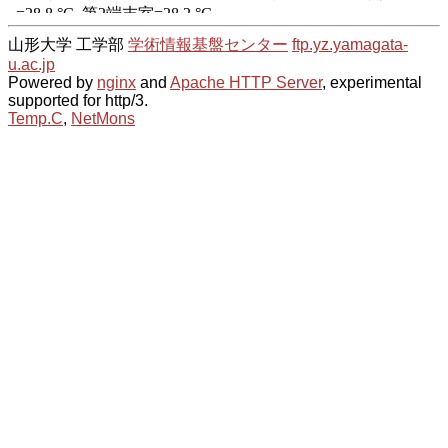
山形大学 工学部
学術情報基盤センター
ftp.yz.yamagata-
u.ac.jp
Powered by
nginx
and
Apache HTTP Server
, experimental
supported for http/3.
Temp.C
,
NetMons