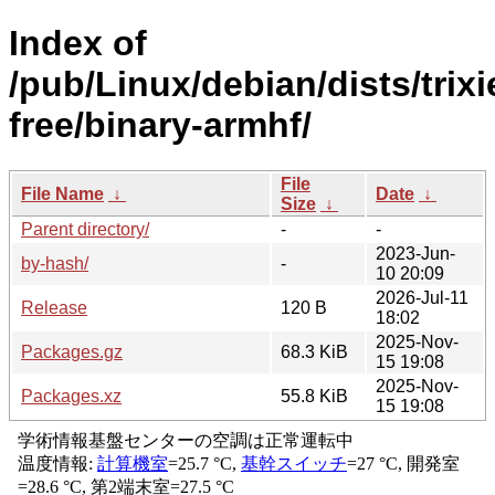
Index of
/pub/Linux/debian/dists/trixi
free/binary-armhf/
File
File Name
↓
Date
↓
Size
↓
Parent directory/
-
-
2023-Jun-
by-hash/
-
10 20:09
2026-Jul-11
Release
120 B
18:02
2025-Nov-
Packages.gz
68.3 KiB
15 19:08
2025-Nov-
Packages.xz
55.8 KiB
15 19:08