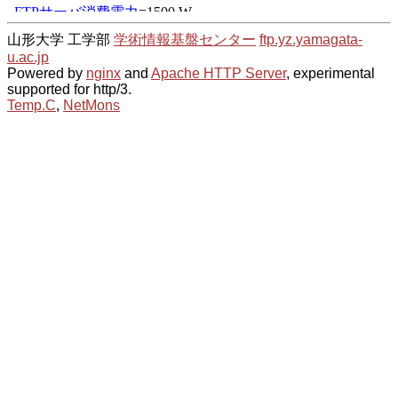
山形大学 工学部
学術情報基盤センター
ftp.yz.yamagata-
u.ac.jp
Powered by
nginx
and
Apache HTTP Server
, experimental
supported for http/3.
Temp.C
,
NetMons