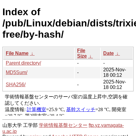
Index of
/pub/Linux/debian/dists/trixi
free/by-hash/
File
File Name
↓
Date
↓
Size
↓
Parent directory/
-
-
2025-Nov-
MD5Sum/
-
18 00:12
2025-Nov-
SHA256/
-
18 00:12
山形大学 工学部
学術情報基盤センター
ftp.yz.yamagata-
u.ac.jp