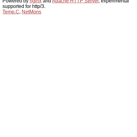
Powered by
nginx
and
Apache HTTP Server
, experimental
supported for http/3.
Temp.C
,
NetMons