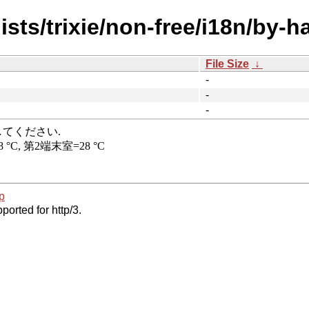
sts/trixie/non-free/i18n/by-h
File Size
↓
-
-
-
p
ported for http/3.