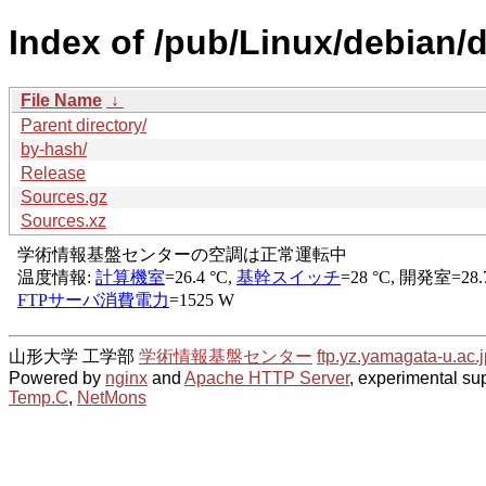
Index of /pub/Linux/debian/di
File Name
↓
Parent directory/
by-hash/
Release
Sources.gz
Sources.xz
山形大学 工学部
学術情報基盤センター
ftp.yz.yamagata-u.ac.j
Powered by
nginx
and
Apache HTTP Server
, experimental sup
Temp.C
,
NetMons