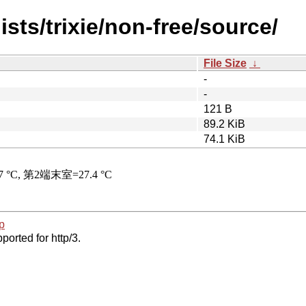
sts/trixie/non-free/source/
File Size
↓
-
-
121 B
89.2 KiB
74.1 KiB
p
ported for http/3.