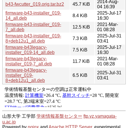
2014-Aug-
b43-fwcutter_019.orig.tar.bz2
45.7 KiB
04 16:39
firmware-b43-installer_019-
2025-Jul-17
8.4 KiB
14_all.deb
16:30
firmware-b43-installer_019-
2021-Mar-
12.5 KiB
7_all.deb
01 08:28
firmware-b43-installer_019-
2025-Jul-31
7.3 KiB
8+deb12u1_all.deb
03:41
firmware-b43legacy-
2025-Jul-17
7.5 KiB
installer_019-14_all.deb
16:30
firmware-b43legacy-
2021-Mar-
11.7 KiB
installer_019-7_all.deb
01 08:28
firmware-b43legacy-
2025-Jul-31
installer_019-
6.5 KiB
03:41
8+deb12u1_all.deb
山形大学 工学部
学術情報基盤センター
ftp.yz.yamagata-
u.ac.jp
Powered by
nginx
and
Apache HTTP Server
, experimental