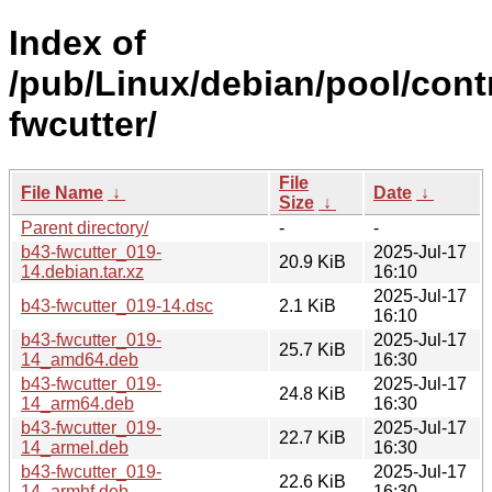
Index of
/pub/Linux/debian/pool/contr
fwcutter/
File
File Name
↓
Date
↓
Size
↓
Parent directory/
-
-
b43-fwcutter_019-
2025-Jul-17
20.9 KiB
14.debian.tar.xz
16:10
2025-Jul-17
b43-fwcutter_019-14.dsc
2.1 KiB
16:10
b43-fwcutter_019-
2025-Jul-17
25.7 KiB
14_amd64.deb
16:30
b43-fwcutter_019-
2025-Jul-17
24.8 KiB
14_arm64.deb
16:30
b43-fwcutter_019-
2025-Jul-17
22.7 KiB
14_armel.deb
16:30
b43-fwcutter_019-
2025-Jul-17
22.6 KiB
14_armhf.deb
16:30