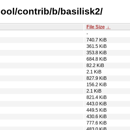
ool/contrib/b/basilisk2/
File Size
↓
-
740.7 KiB
361.5 KiB
353.8 KiB
684.8 KiB
82.2 KiB
2.1 KiB
827.9 KiB
156.2 KiB
2.1 KiB
821.4 KiB
443.0 KiB
449.5 KiB
430.6 KiB
777.6 KiB
483.0 KiB