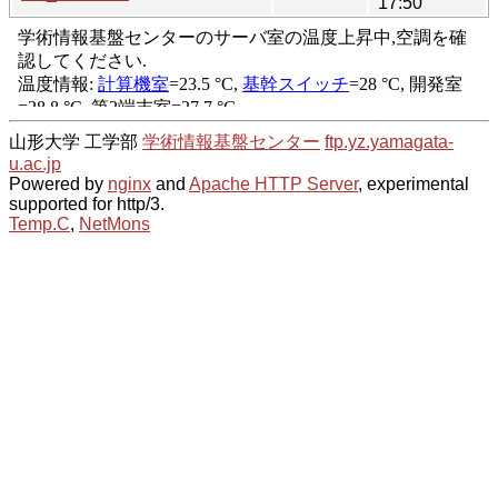
17:50
山形大学 工学部
学術情報基盤センター
ftp.yz.yamagata-
u.ac.jp
Powered by
nginx
and
Apache HTTP Server
, experimental
supported for http/3.
Temp.C
,
NetMons