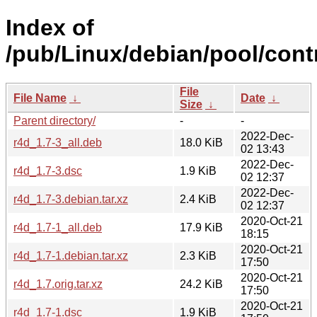
Index of
/pub/Linux/debian/pool/contr
File
File Name
↓
Date
↓
Size
↓
Parent directory/
-
-
2022-Dec-
r4d_1.7-3_all.deb
18.0 KiB
02 13:43
2022-Dec-
r4d_1.7-3.dsc
1.9 KiB
02 12:37
2022-Dec-
r4d_1.7-3.debian.tar.xz
2.4 KiB
02 12:37
2020-Oct-21
r4d_1.7-1_all.deb
17.9 KiB
18:15
2020-Oct-21
r4d_1.7-1.debian.tar.xz
2.3 KiB
17:50
2020-Oct-21
r4d_1.7.orig.tar.xz
24.2 KiB
17:50
2020-Oct-21
r4d_1.7-1.dsc
1.9 KiB