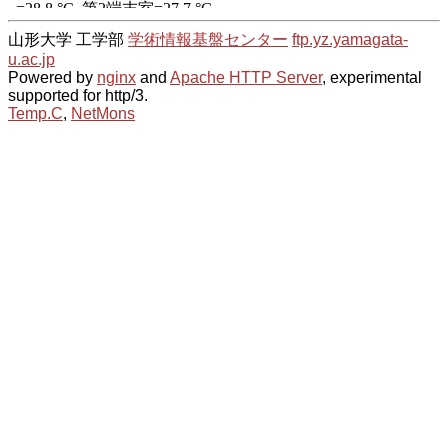
山形大学 工学部
学術情報基盤センター
ftp.yz.yamagata-
u.ac.jp
Powered by
nginx
and
Apache HTTP Server
, experimental
supported for http/3.
Temp.C
,
NetMons