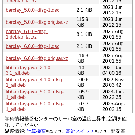
1.debian.tar.xz
20 22:15
2023-Jun-
barclay_5.0.0+dfsg-1.dsc
2.1 KiB
20 22:15
115.9
2023-Jun-
barclay_5.0.0+dfsg.orig.tar.xz
KiB
20 22:15
barclay_6.0.0+dfsg-
2025-Aug-
8.1 KiB
1.debian.tar.xz
20 01:55
2025-Aug-
barclay_6.0.0+dfsg-1.dsc
2.1 KiB
20 01:55
116.8
2025-Aug-
barclay_6.0.0+dfsg.orig.tar.xz
KiB
20 01:55
libbarclay-java_2.1.0-
113.1
2021-Jan-
3.1_all.deb
KiB
04 00:16
libbarclay-java_4.1.0+dfsg-
100.6
2022-Nov-
1_all.deb
KiB
28 03:42
libbarclay-java_5.0.0+dfsg-
105.9
2023-Jun-
1_all.deb
KiB
20 22:35
libbarclay-java_6.0.0+dfsg-
107.7
2025-Aug-
1_all.deb
KiB
20 02:15