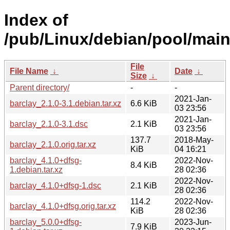
Index of
/pub/Linux/debian/pool/main
File
File Name
↓
Date
↓
Size
↓
Parent directory/
-
-
2021-Jan-
barclay_2.1.0-3.1.debian.tar.xz
6.6 KiB
03 23:56
2021-Jan-
barclay_2.1.0-3.1.dsc
2.1 KiB
03 23:56
137.7
2018-May-
barclay_2.1.0.orig.tar.xz
KiB
04 16:21
barclay_4.1.0+dfsg-
2022-Nov-
8.4 KiB
1.debian.tar.xz
28 02:36
2022-Nov-
barclay_4.1.0+dfsg-1.dsc
2.1 KiB
28 02:36
114.2
2022-Nov-
barclay_4.1.0+dfsg.orig.tar.xz
KiB
28 02:36
barclay_5.0.0+dfsg-
2023-Jun-
7.9 KiB