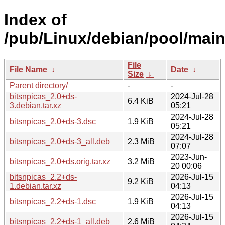
Index of
/pub/Linux/debian/pool/main
File
File Name
↓
Date
↓
Size
↓
Parent directory/
-
-
bitsnpicas_2.0+ds-
2024-Jul-28
6.4 KiB
3.debian.tar.xz
05:21
2024-Jul-28
bitsnpicas_2.0+ds-3.dsc
1.9 KiB
05:21
2024-Jul-28
bitsnpicas_2.0+ds-3_all.deb
2.3 MiB
07:07
2023-Jun-
bitsnpicas_2.0+ds.orig.tar.xz
3.2 MiB
20 00:06
bitsnpicas_2.2+ds-
2026-Jul-15
9.2 KiB
1.debian.tar.xz
04:13
2026-Jul-15
bitsnpicas_2.2+ds-1.dsc
1.9 KiB
04:13
2026-Jul-15
bitsnpicas_2.2+ds-1_all.deb
2.6 MiB