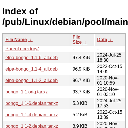
Index of
/pub/Linux/debian/pool/mai
File
File Name
↓
Date
↓
Size
↓
Parent directory/
-
-
2024-Jul-25
elpa-bongo_1.1-6_all.deb
97.4 KiB
18:30
2022-Oct-15
elpa-bongo_1.1-4_all.deb
96.9 KiB
14:05
2020-Nov-
elpa-bongo_1.1-2_all.deb
96.7 KiB
01 10:59
2020-Nov-
bongo_1.1.orig.tar.xz
93.7 KiB
01 03:10
2024-Jul-25
bongo_1.1-6.debian.tar.xz
5.3 KiB
17:53
2022-Oct-15
bongo_1.1-4.debian.tar.xz
5.2 KiB
13:39
2020-Nov-
bongo_1.1-2.debian.tar.xz
3.9 KiB