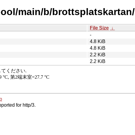
ool/main/b/brottsplatskartan/
File Size
↓
-
4.8 KiB
4.8 KiB
2.2 KiB
2.2 KiB
p
ported for http/3.