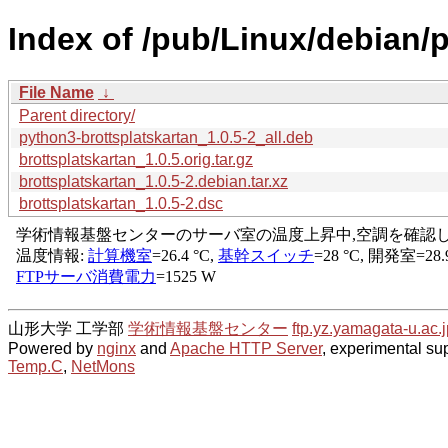
Index of /pub/Linux/debian/p
File Name
↓
Parent directory/
python3-brottsplatskartan_1.0.5-2_all.deb
brottsplatskartan_1.0.5.orig.tar.gz
brottsplatskartan_1.0.5-2.debian.tar.xz
brottsplatskartan_1.0.5-2.dsc
山形大学 工学部
学術情報基盤センター
ftp.yz.yamagata-u.ac.j
Powered by
nginx
and
Apache HTTP Server
, experimental sup
Temp.C
,
NetMons