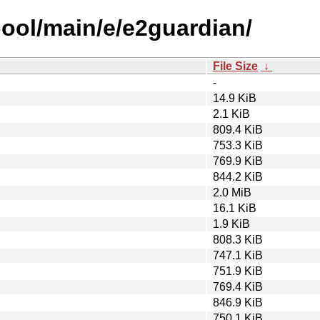
pool/main/e/e2guardian/
File Size
↓
-
14.9 KiB
2.1 KiB
809.4 KiB
753.3 KiB
769.9 KiB
844.2 KiB
2.0 MiB
16.1 KiB
1.9 KiB
808.3 KiB
747.1 KiB
751.9 KiB
769.4 KiB
846.9 KiB
750.1 KiB